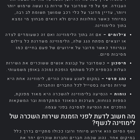
העבודה. אף על פי שמדובר על שירות בו נעשה שימוש יותר
ויותר, עדיין מדובר על כלי רכב שמושך תשומת לב רבה,
במיוחד כאשר החלונות כהים ולא רואים מבחוץ מי נמצא
בתוך הלימוזינה.
צילומים –
אם זה בתוך הלימוזינה ואם זה כשעומדים לצדה
או יוצאים מפתח הגג שלה, הלימוזינה משדרגת כל צילום
ובמיוחד כאשר מדובר על אירועים של פעם בחיים כמו
מסיבות סיום.
חיסכון –
כשמדובר על קבוצת אנשים ששוכרים את השירות
העלות הכספית לכל משתתף הופכת נמוכה באופן משמעותי.
נהג פרטי –
במקום לשגע עשרה הורים, לימוזינה אחת היא
שירות נסיעה בסטייל לכל החברים והחברות.
נוחות –
הנסיעה בלימוזינה להשכרה היא מאוד מפנקת,
הספות הנוחות, מערכות הסאונד המתקדמות ובר המשקאות
הופכים את הנסיעה למסיבה בפני עצמה.
מה חשוב לדעת לפני הזמנת שירות השכרה של
לימוזינה לנשף?
נשף הסיום הוא אירוע מיוחד ורובו ככולו מתקיים בדרך כלל
במיקום אחד. נהוג שכמה חברים וחברות שוכרים יחד את