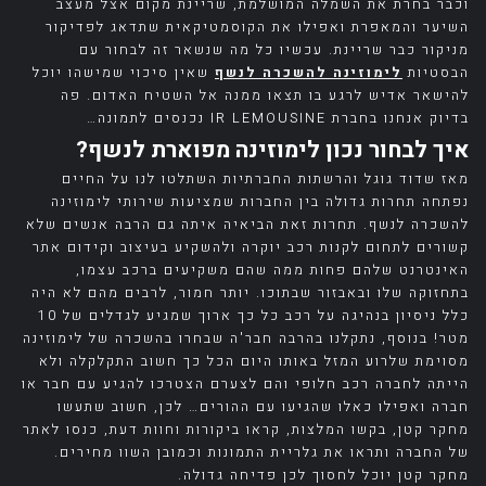
וכבר בחרת את השמלה המושלמת, שריינת מקום אצל מעצב
השיער והמאפרת ואפילו את הקוסמטיקאית שתדאג לפדיקור
מניקור כבר שריינת. עכשיו כל מה שנשאר זה לבחור עם
הבסטיות
לימוזינה להשכרה לנשף
שאין סיכוי שמישהו יוכל
להישאר אדיש לרגע בו תצאו ממנה אל השטיח האדום. פה
בדיוק אנחנו בחברת IR LEMOUSINE נכנסים לתמונה…
איך לבחור נכון לימוזינה מפוארת לנשף?
מאז שדוד גוגל והרשתות החברתיות השתלטו לנו על החיים
נפתחה תחרות גדולה בין החברות שמציעות שירותי לימוזינה
להשכרה לנשף. תחרות זאת הביאיה איתה גם הרבה אנשים שלא
קשורים לתחום לקנות רכב יוקרה ולהשקיע בעיצוב וקידום אתר
האינטרנט שלהם פחות ממה שהם משקיעים ברכב עצמו,
בתחזוקה שלו ובאבזור שבתוכו. יותר חמור, לרבים מהם לא היה
כלל ניסיון בנהיגה על רכב כל כך ארוך שמגיע לגדלים של 10
מטר! בנוסף, נתקלנו בהרבה חבר'ה שבחרו בהשכרה של לימוזינה
מסוימת שלרוע המזל באותו היום הכל כך חשוב התקלקלה ולא
הייתה לחברה רכב חלופי והם לצערם הצטרכו להגיע עם חבר או
חברה ואפילו כאלו שהגיעו עם ההורים… לכן, חשוב שתעשו
מחקר קטן, בקשו המלצות, קראו ביקורות וחוות דעת, כנסו לאתר
של החברה ותראו את גלריית התמונות וכמובן השוו מחירים.
מחקר קטן יוכל לחסוך לכן פדיחה גדולה.