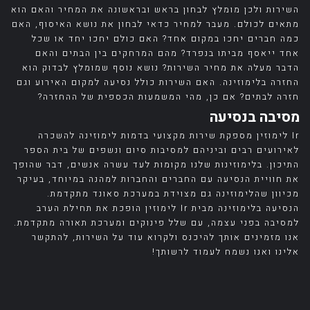
השירות ולכן מומלץ לבחון בראש ובראשונה את המחיר והאם הוא
מתאים לכולם. מעבר למחיר כדאי לבחון את נושא האיסוף, האם
כמה חברים יחכו במקום אחד? האם כולם יחכו יחד או שכל
אחד ייאסף מביתו בנפרד? מהם המרחקים בין הבתים והאם
הדבר מעלה את מחיר השירות? נושא נוסף שמומלץ לבדוק הוא
החזרה בלימוזינה. האם השירות כולל נסיעה למקום האירוע וגם
חזרה לבתים? אם כן, מהי המשמעות הכספית של ההחזרה?
מסיבה בנסיעה
Ir לימוזין מספקת שירות מקצועי בדמות לימוזינה להשכרה
לאירועים רבים וביניהם למסיבות סיום ונשפים של בית הספר
התיכון. בלימוזינות שלנו מקומות לעד עשרה אנשים, דבר שהופך
את חוויית הנסיעה עם החברים והחברות למהנה במיוחד, בעיקר
מכיוון שהלימוזינה גם מצוידת במערכת סאונד מתקדמת.
הנסיעה בלימוזינה מבית Ir לימוזין הופכת את תחילת הערב
למסיבה בפני עצמה, עם שלל פינוקים ומערכת תאורה מתקדמת.
אנו מזמינים אותך להיכנס ולקרוא עוד על השירות, להתקשר
אלינו ואנו נשמח לעמוד לרשותך!