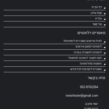
דף הבית
קצת עלינו
גלריה
צור קשר
מאמרים רלוונטים
לאילו אירועים משכירים לימוזינות?
לימוזינה למגוון אירועים
לימוזינה להשכרה במרכז
למה לשכור לימוזינה לחתונה?
תמונות מהלימוזינה
השכרת לימוזינות לכל אירוע
נהיה בקשר
052-8762264
ronishister@gmail.com
יגאל אלון 5,
קרית מוצקין