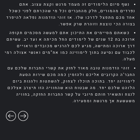
נשף סיום הלימודים זה מעמד מרגש וקצת עצוב. אתם
הר
תם
נפרדים מהמורים, חלק מהחברים וכל מי שהכרתם לפני כשכל
לה
אחד מכם מתפצל לדרכו שלו. אז זוהי הזדמנות נפלאה להיפרד
בצורה הכי נוצצת וזוהרת שרק אפשר.
כשאתם מסיימים את התיכון אתם למעשה מסכמים תקופה
ארוכה בת 12 שנים של לימודים החל מכיתה א ועד יב. עשיתם
דרך ארוכה ומתישה, מגיע לכם להרגיש מכובדים וראויים
לכבוד עם נסיעה בתוך לימוזינה כמו אח"מים ואנשי אצולה רמי
מעלה.
זוהי הזדמנות טובה מאוד לחזק את קשרי החברות שלכם עם
החבר'ה הקרובים אליכם ולהזמין כמה מכם שירות הסעת
לימוזינה יחד. בתוכה תוכלו לצחוק, להשתטות ולהנות ביום
הלוהט שלכם יחד. מה שבטוח הוא שהחוויה הזו תיצרב אצלכם
לנצח ותשאיר חותם חיובי על קשר החברות החזקה, בחוויה
משעשעת אך מרגשת ומסעירה.